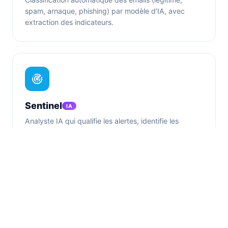
spam, arnaque, phishing) par modèle d'IA, avec
extraction des indicateurs.
Sentinel
IA
Analyste IA qui qualifie les alertes, identifie les
techniques MITRE ATT&CK et propose des actions
de remédiation validées.
Sécurité opérationnelle