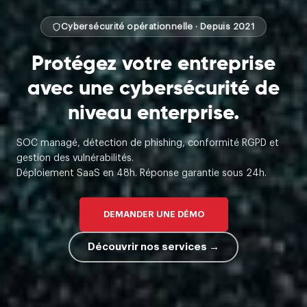
Plateforme de cyberdéfense unifiée
Toute votre sécurité.
Un seul portail.
Anagram Security réunit la veille sur les menaces, la gestion
des vulnérabilités, la protection anti-phishing, l'inventaire de
vos actifs et un analyste IA — pour détecter, prioriser et
traiter ce qui compte vraiment.
ACCÉDER AU PORTAIL →
Découvrir les modules →