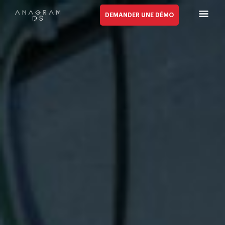
DEMANDER UNE DÉMO
Anagram Security
NEW
Actualité Cyber
Carrières
À propos